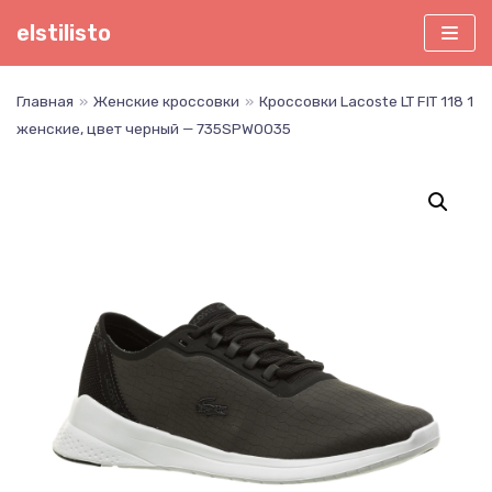
Перейти
elstilisto
к
содержимому
Главная
»
Женские кроссовки
»
Кроссовки Lacoste LT FIT 118 1
женские, цвет черный — 735SPW0035