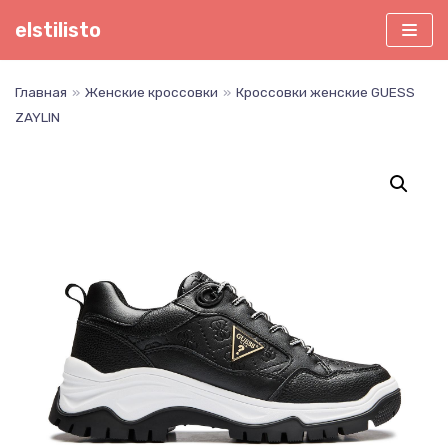
Перейти
elstilisto
к
содержимому
Главная
»
Женские кроссовки
»
Кроссовки женские GUESS
ZAYLIN