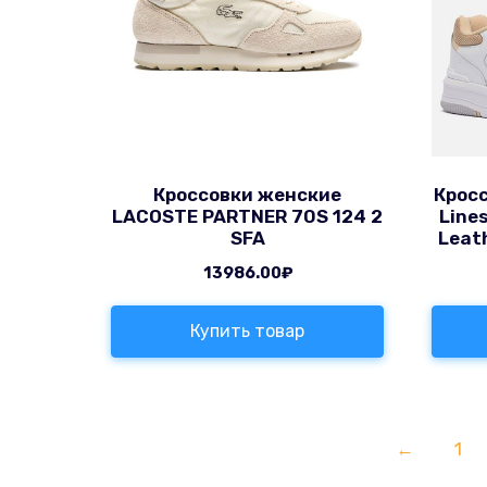
Кроссовки женские
Крос
LACOSTE PARTNER 70S 124 2
Line
SFA
Leat
13986.00
₽
Купить товар
←
1