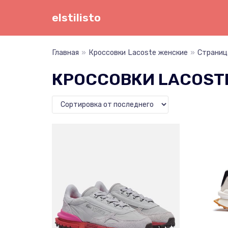
Перейти
elstilisto
к
содержимому
Главная
»
Кроссовки Lacoste женские
»
Страниц
КРОССОВКИ LACOST