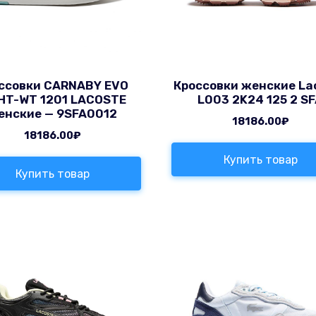
ссовки CARNABY EVO
Кроссовки женские La
HT-WT 1201 LACOSTE
L003 2K24 125 2 S
енские — 9SFA0012
18186.00
₽
18186.00
₽
Купить товар
Купить товар