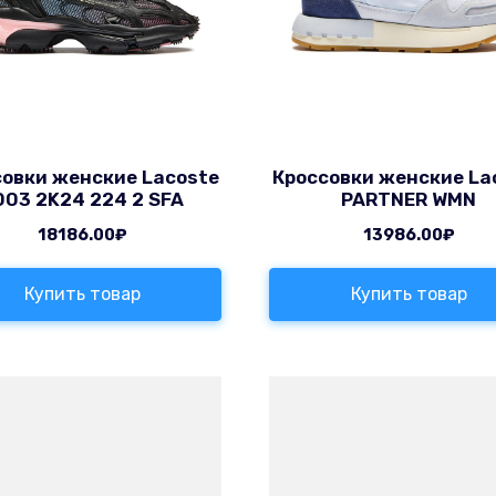
совки женские Lacoste
Кроссовки женские La
003 2K24 224 2 SFA
PARTNER WMN
18186.00
₽
13986.00
₽
Купить товар
Купить товар