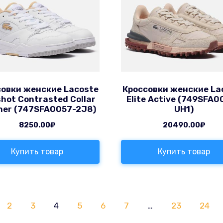
совки женские Lacoste
Кроссовки женские La
shot Contrasted Collar
Elite Active (749SFA0
her (747SFA0057-2J8)
UH1)
8250.00
₽
20490.00
₽
Купить товар
Купить товар
2
3
4
5
6
7
…
23
24