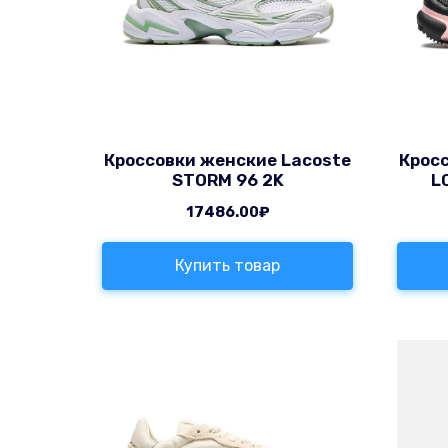
Кроссовки женские Lacoste
Крос
STORM 96 2K
L
17486.00
₽
Купить товар