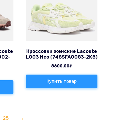
coste
Кроссовки женские Lacoste
002-
L003 Neo (748SFA0083-2K8)
8600.00
₽
Купить товар
25
→