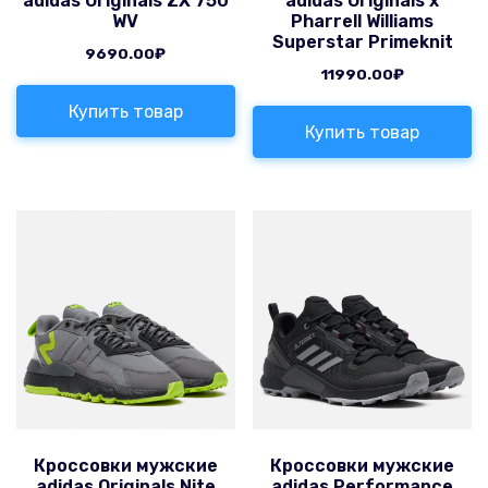
adidas Originals ZX 750
adidas Originals x
WV
Pharrell Williams
Superstar Primeknit
9690.00
₽
11990.00
₽
Купить товар
Купить товар
Кроссовки мужские
Кроссовки мужские
adidas Originals Nite
adidas Performance