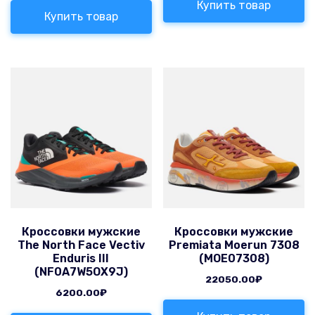
Купить товар
Купить товар
Кроссовки мужские
Кроссовки мужские
The North Face Vectiv
Premiata Moerun 7308
Enduris III
(MOE07308)
(NF0A7W5OX9J)
22050.00
₽
6200.00
₽