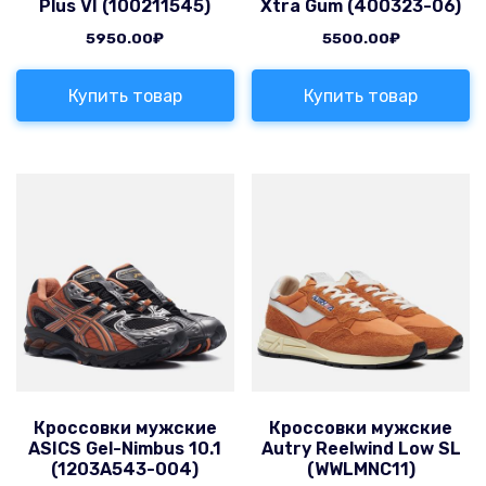
Plus VI (100211545)
Xtra Gum (400323-06)
5950.00
₽
5500.00
₽
Купить товар
Купить товар
Кроссовки мужские
Кроссовки мужские
ASICS Gel-Nimbus 10.1
Autry Reelwind Low SL
(1203A543-004)
(WWLMNC11)