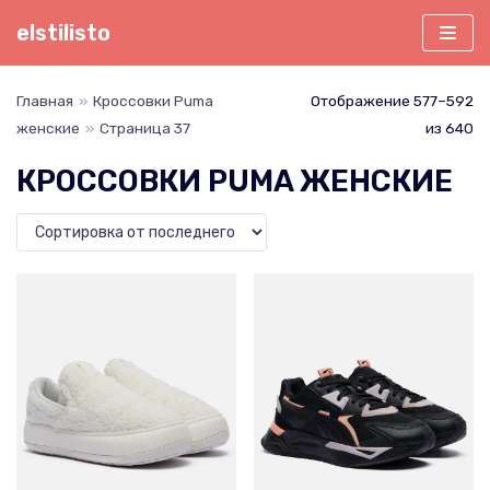
Перейти
elstilisto
к
содержимому
Главная
»
Кроссовки Puma
Отображение 577–592
женские
»
Страница 37
из 640
КРОССОВКИ PUMA ЖЕНСКИЕ