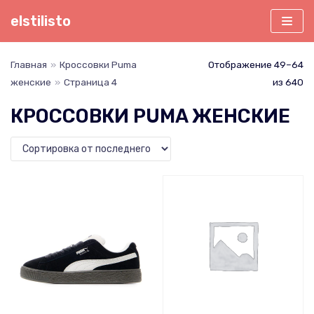
Перейти
elstilisto
к
содержимому
Главная
»
Кроссовки Puma
Отображение 49–64
женские
»
Страница 4
из 640
КРОССОВКИ PUMA ЖЕНСКИЕ