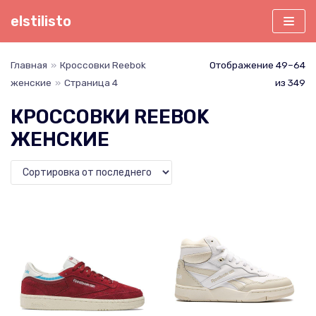
Перейти
elstilisto
к
содержимому
Главная
»
Кроссовки Reebok
Отображение 49–64
женские
»
Страница 4
из 349
КРОССОВКИ REEBOK
ЖЕНСКИЕ