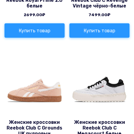
Reebok Royal Prime 2.0
Reebok Club C Revenge
белые
Vintage чёрно-белые
2699.00
₽
7499.00
₽
Купить товар
Купить товар
Женские кроссовки
Женские кроссовки
Reebok Club C Grounds
Reebok Club C
UK пудровыи
Megacourt белые