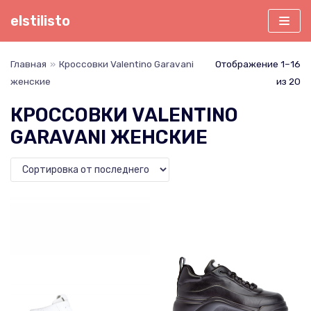
Перейти
elstilisto
к
содержимому
Главная
»
Кроссовки Valentino Garavani
Отображение 1–16
женские
из 20
КРОССОВКИ VALENTINO
GARAVANI ЖЕНСКИЕ