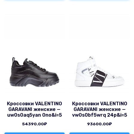
Кроссовки VALENTINO
Кроссовки VALENTINO
GARAVANI женские —
GARAVANI женские —
uw0s0aq5yan 0no&i=5
vw0s0bf5wrq 24p&i=5
54390.00
₽
93600.00
₽