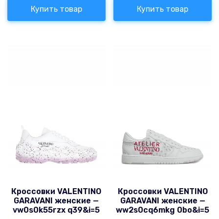
Купить товар
Купить товар
Кроссовки VALENTINO
Кроссовки VALENTINO
GARAVANI женские —
GARAVANI женские —
vw0s0k55rzx q39&i=5
ww2s0cq6mkg 0bo&i=5