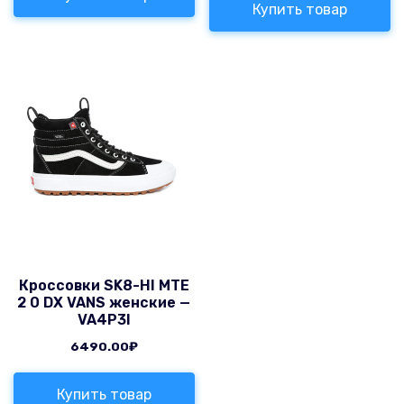
Купить товар
Кроссовки SK8-HI MTE
2 0 DX VANS женские —
VA4P3I
6490.00
₽
Купить товар