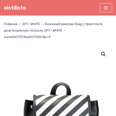
Перейти
elstilisto
к
содержимому
Главная
»
OFF-WHITE
»
Кожаный рюкзак Diag с принтом в
диагональную полоску OFF-WHITE —
ownb007f21lea0011001&i=5