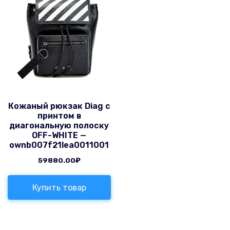
Кожаный рюкзак Diag с
принтом в
диагональную полоску
OFF-WHITE —
ownb007f21lea0011001
59880.00
₽
Купить товар