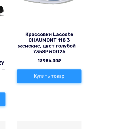
Кроссовки Lacoste
CHAUMONT 118 3
женские, цвет голубой —
735SPW0025
13986.00
₽
ZY
 —
Купить товар