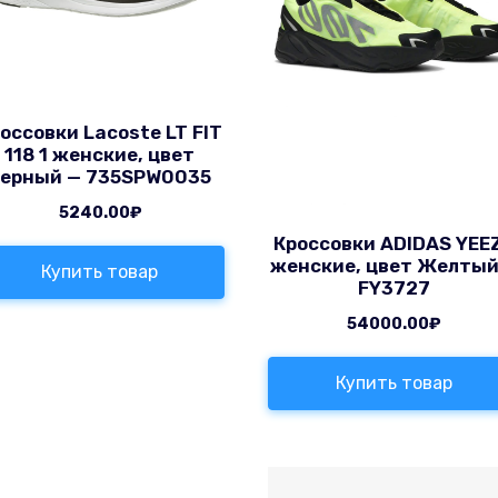
оссовки Lacoste LT FIT
118 1 женские, цвет
черный — 735SPW0035
5240.00
₽
Кроссовки ADIDAS YEE
женские, цвет Желтый
Купить товар
FY3727
54000.00
₽
Купить товар