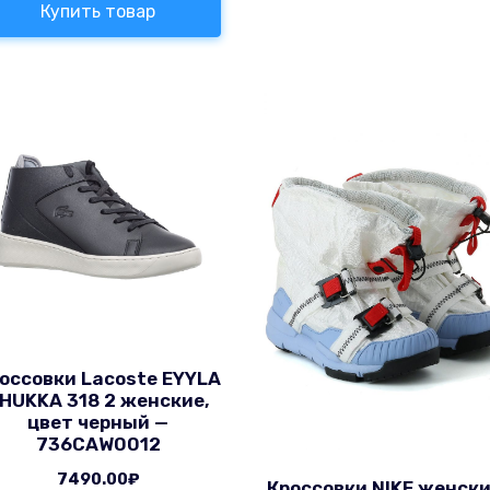
Купить товар
оссовки Lacoste EYYLA
HUKKA 318 2 женские,
цвет черный —
736CAW0012
7490.00
₽
Кроссовки NIKE женски