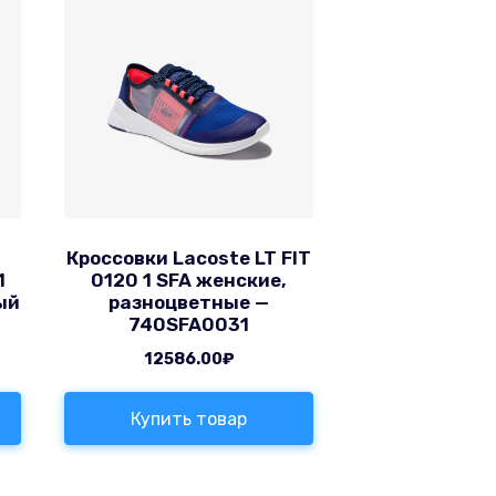
Кроссовки Lacoste LT FIT
1
0120 1 SFA женские,
ый
разноцветные —
740SFA0031
12586.00
₽
Купить товар