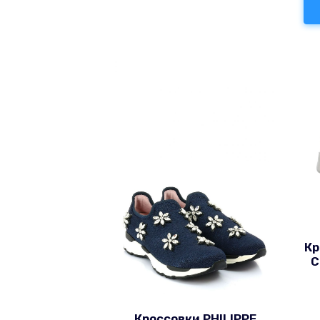
Кр
C
Кроссовки PHILIPPE