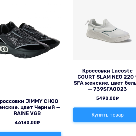
Кроссовки Lacoste
COURT SLAM NEO 220 
SFA женские, цвет бел
— 739SFA0023
5490.00
₽
россовки JIMMY CHOO
енские, цвет Черный —
RAINE VGB
Купить товар
46130.00
₽