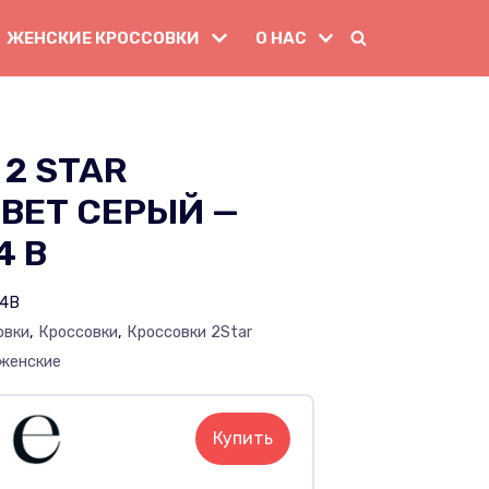
ЖЕНСКИЕ КРОССОВКИ
О НАС
2 STAR
ВЕТ СЕРЫЙ —
4 B
54B
овки
,
Кроссовки
,
Кроссовки 2Star
 женские
Купить