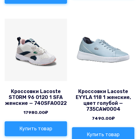
Кроссовки Lacoste
Кроссовки Lacoste
STORM 96 0120 1 SFA
EYYLA 118 1 женские,
женские — 740SFA0022
цвет голубой —
735CAW0004
17980.00
₽
7490.00
₽
Купить товар
Купить товар