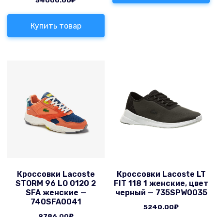
54000.00
₽
Купить товар
Кроссовки Lacoste
Кроссовки Lacoste LT
STORM 96 LO 0120 2
FIT 118 1 женские, цвет
SFA женские —
черный — 735SPW0035
740SFA0041
5240.00
₽
9786.00
₽