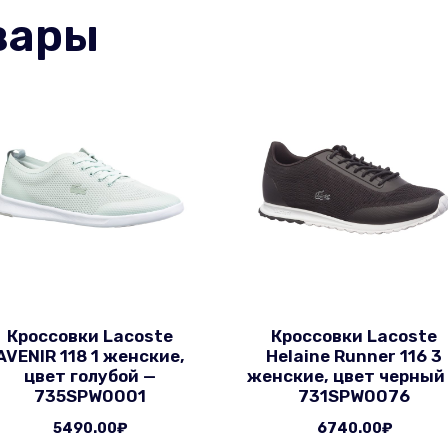
вары
Кроссовки Lacoste
Кроссовки Lacoste
AVENIR 118 1 женские,
Helaine Runner 116 3
цвет голубой —
женские, цвет черный
735SPW0001
731SPW0076
5490.00
₽
6740.00
₽