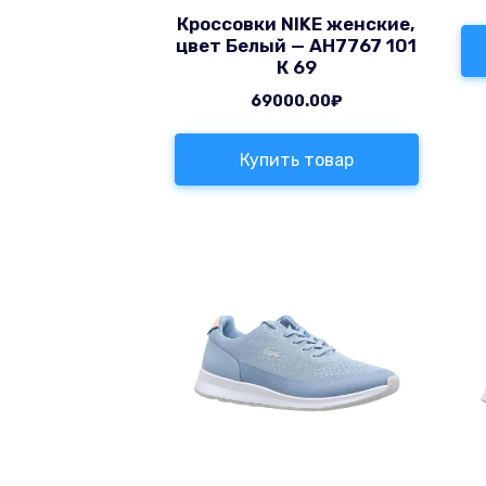
Кроссовки NIKE женские,
цвет Белый — AH7767 101
К 69
69000.00
₽
Купить товар