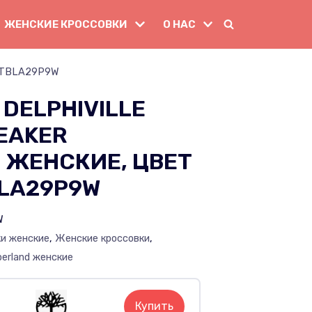
ЖЕНСКИЕ КРОССОВКИ
О НАС
 — TBLA29P9W
DELPHIVILLE
EAKER
 ЖЕНСКИЕ, ЦВЕТ
BLA29P9W
W
ки женские
,
Женские кроссовки
,
erland женские
Купить