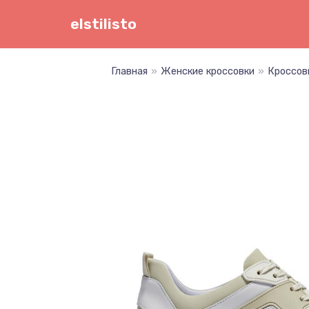
Перейти
elstilisto
к
содержимому
Главная
»
Женские кроссовки
»
Кроссовк