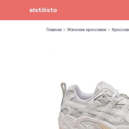
Перейти
elstilisto
к
содержимому
Главная
»
Женские кроссовки
»
Кроссов