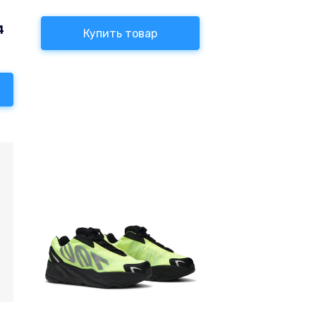
т
4
Купить товар