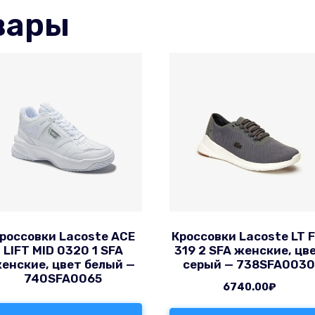
вары
россовки Lacoste ACE
Кроссовки Lacoste LT F
LIFT MID 0320 1 SFA
319 2 SFA женские, цв
енские, цвет белый —
серый — 738SFA003
740SFA0065
6740.00
₽