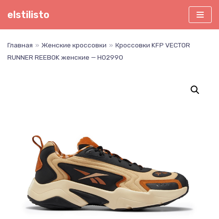
Перейти
elstilisto
к
содержимому
Главная
»
Женские кроссовки
»
Кроссовки KFP VECTOR
RUNNER REEBOK женские — H02990