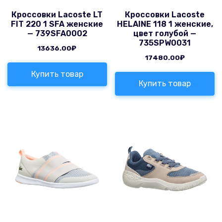
Кроссовки Lacoste LT
Кроссовки Lacoste
FIT 220 1 SFA женские
HELAINE 118 1 женские,
— 739SFA0002
цвет голубой —
735SPW0031
13636.00
₽
17480.00
₽
Купить товар
Купить товар