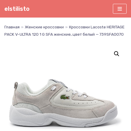
Перейти
elstilisto
к
содержимому
Главная
»
Женские кроссовки
»
Кроссовки Lacoste HERITAGE
PACK V-ULTRA 120 1 G SFA женские, цвет белый — 739SFA0070