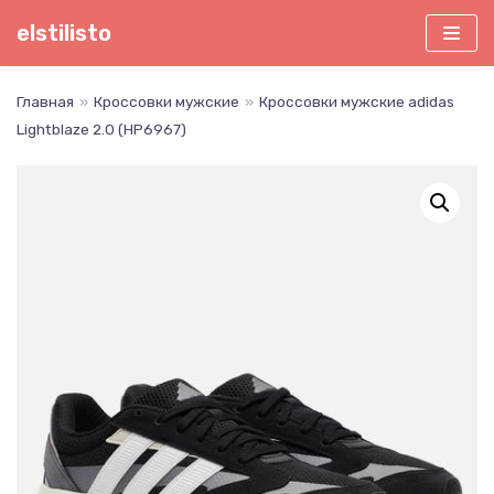
Перейти
elstilisto
к
содержимому
Главная
»
Кроссовки мужские
»
Кроссовки мужские adidas
Lightblaze 2.0 (HP6967)