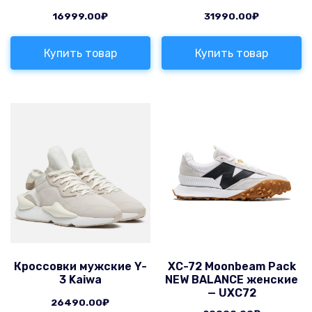
16999.00
₽
31990.00
₽
Купить товар
Купить товар
Кроссовки мужские Y-
XC-72 Moonbeam Pack
3 Kaiwa
NEW BALANCE женские
— UXC72
26490.00
₽