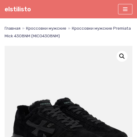
Перейти
elstilisto
к
содержимому
Главная
»
Кроссовки мужские
»
Кроссовки мужские Premiata
Mick 4308NM (MIC04308NM)