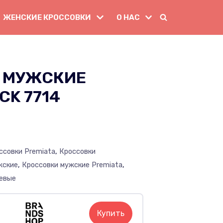
ЖЕНСКИЕ КРОССОВКИ
О НАС
 МУЖСКИЕ
CK 7714
ссовки Premiata
,
Кроссовки
жские
,
Кроссовки мужские Premiata
,
невые
Купить