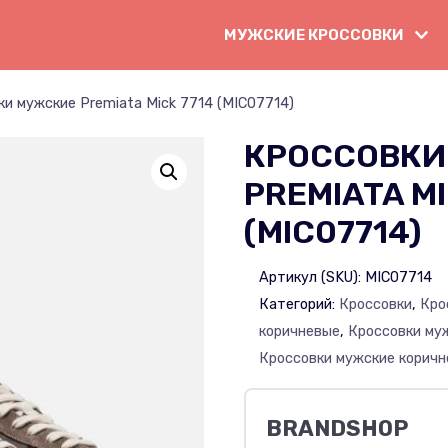
МУЖСКИЕ КРОССОВКИ
и мужские Premiata Mick 7714 (MIC07714)
КРОССОВКИ
PREMIATA MI
(MIC07714)
Артикул (SKU):
MIC07714
Категорий:
Кроссовки
,
Кро
коричневые
,
Кроссовки му
Кроссовки мужские корич
BRANDSHOP