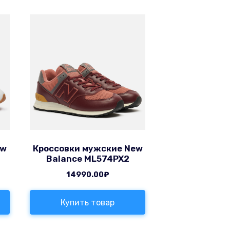
ew
Кроссовки мужские New
Balance ML574PX2
14990.00
₽
Купить товар