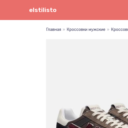
Перейти
elstilisto
к
содержимому
Главная
»
Кроссовки мужские
»
Кроссовк