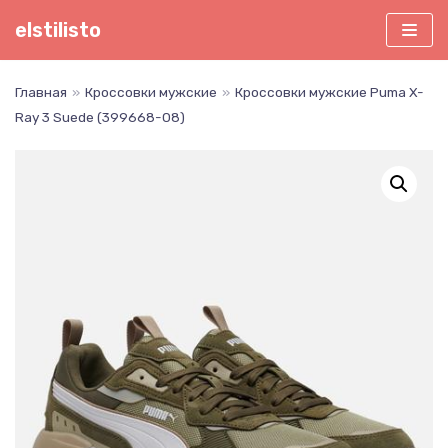
Перейти
elstilisto
к
содержимому
Главная
»
Кроссовки мужские
»
Кроссовки мужские Puma X-
Ray 3 Suede (399668-08)