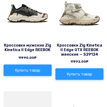
Кроссовки мужские Zig
Кроссовки Zig Kinetica
Kinetica II Edge REEBOK
II Edge GTX REEBOK
женские — S29124
11990.00
₽
11992.00
₽
Купить товар
Купить товар