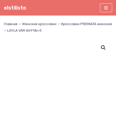
Перейти
elstilisto
к
содержимому
Главная
»
Женские кроссовки
»
Кроссовки PREMIATA женские
— LAYLA VAR 4691&i=5