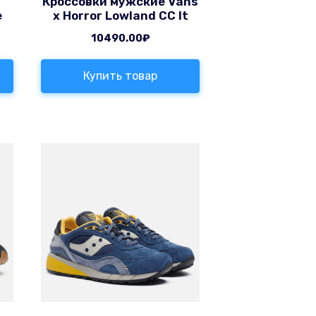
Кроссовки мужские Vans
е
x Horror Lowland CC It
10490.00
₽
Купить товар