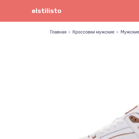
Перейти
elstilisto
к
содержимому
Главная
»
Кроссовки мужские
»
Мужские