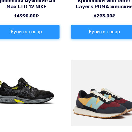
россовки мужские Air
Кроссовки Wild Rider
Max LTD 12 NIKE
Layers PUMA женски
14990.00
₽
6293.00
₽
Купить товар
Купить товар