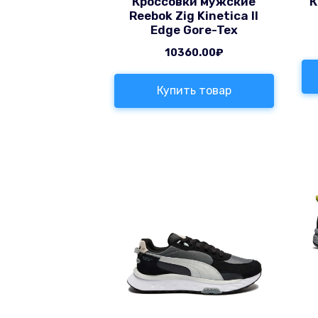
Кроссовки мужские
К
Reebok Zig Kinetica II
Edge Gore-Tex
10360.00
₽
Купить товар