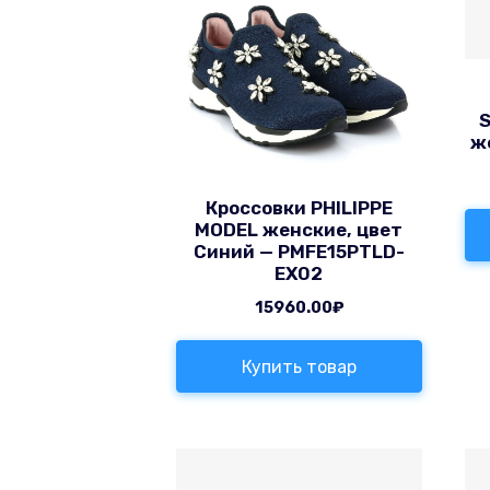
S
ж
Кроссовки PHILIPPE
MODEL женские, цвет
Синий — PMFE15PTLD-
EX02
15960.00
₽
Купить товар