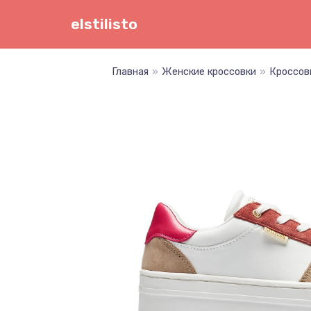
Перейти
elstilisto
к
содержимому
Главная
»
Женские кроссовки
»
Кроссов