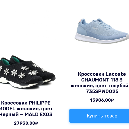
Кроссовки Lacoste
CHAUMONT 118 3
женские, цвет голубой
735SPW0025
13986.00
₽
Кроссовки PHILIPPE
MODEL женские, цвет
Черный — MALD EX03
Купить товар
27930.00
₽