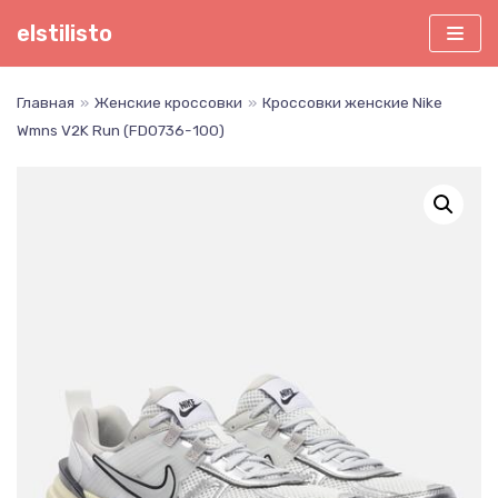
Перейти
elstilisto
к
содержимому
Главная
»
Женские кроссовки
»
Кроссовки женские Nike
Wmns V2K Run (FD0736-100)