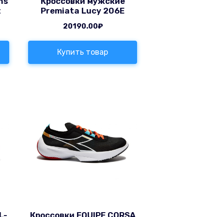
ns
Кроссовки мужские
t
Premiata Lucy 206E
20190.00
₽
Купить товар
L-
Кроссовки EQUIPE CORSA