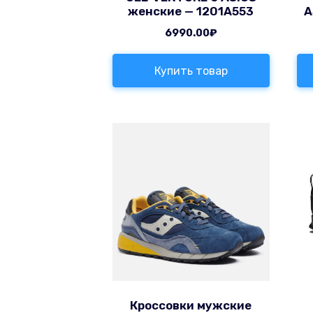
женские — 1201A553
A
6990.00
₽
Купить товар
Кроссовки мужские