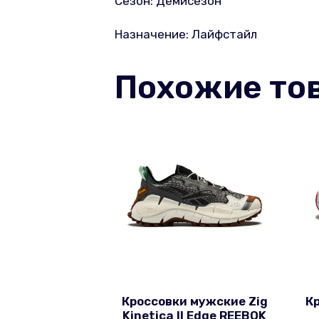
Сезон: Демисезон
Назначение: Лайфстайл
Похожие то
Кроссовки мужские Zig
К
Kinetica II Edge REEBOK