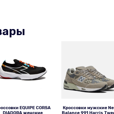
вары
россовки EQUIPE CORSA
Кроссовки мужские N
DIADORA женские
Balance 991 Harris Twe