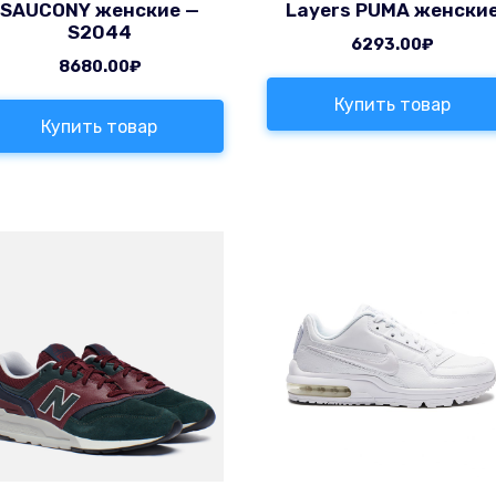
SAUCONY женские —
Layers PUMA женски
S2044
6293.00
₽
8680.00
₽
Купить товар
Купить товар