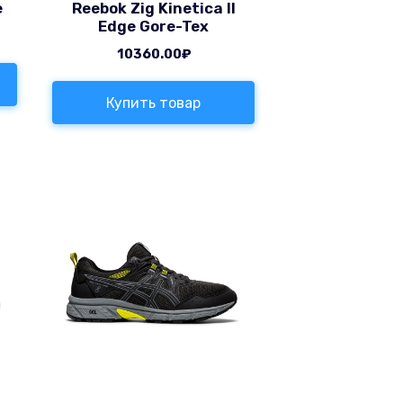
е
Reebok Zig Kinetica II
Edge Gore-Tex
10360.00
₽
Купить товар