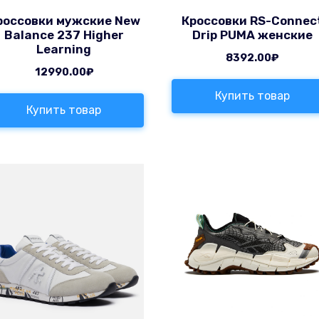
россовки мужские New
Кроссовки RS-Connec
Balance 237 Higher
Drip PUMA женские
Learning
8392.00
₽
12990.00
₽
Купить товар
Купить товар