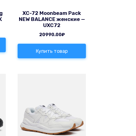
g
XC-72 Moonbeam Pack
K
NEW BALANCE женские —
UXC72
20990.00
₽
Купить товар