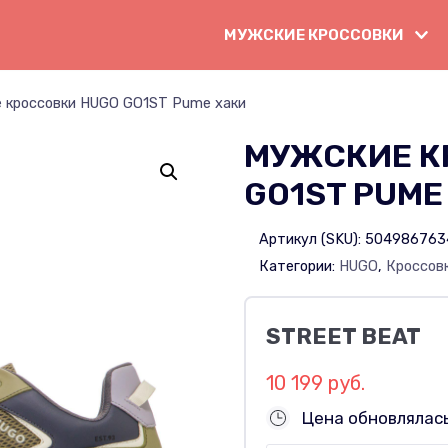
МУЖСКИЕ КРОССОВКИ
 кроссовки HUGO GO1ST Pume хаки
МУЖСКИЕ К
GO1ST PUME
Артикул (SKU):
504986763
Категории:
HUGO
,
Кроссов
STREET BEAT
10 199 руб.
Цена обновлялас