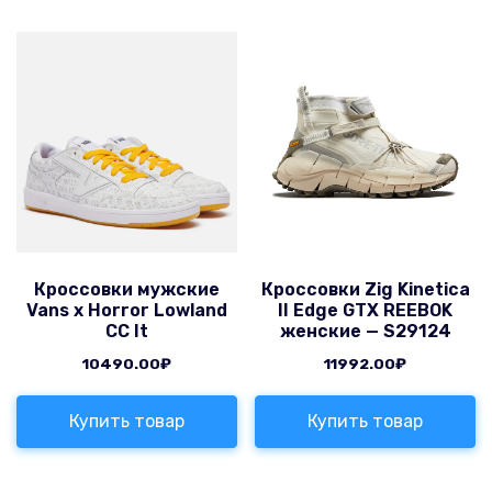
Кроссовки мужские
Кроссовки Zig Kinetica
Vans x Horror Lowland
II Edge GTX REEBOK
CC It
женские — S29124
10490.00
₽
11992.00
₽
Купить товар
Купить товар