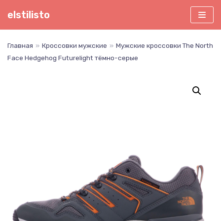
Перейти
elstilisto
к
содержимому
Главная
»
Кроссовки мужские
»
Мужские кроссовки The North
Face Hedgehog Futurelight тёмно-серые