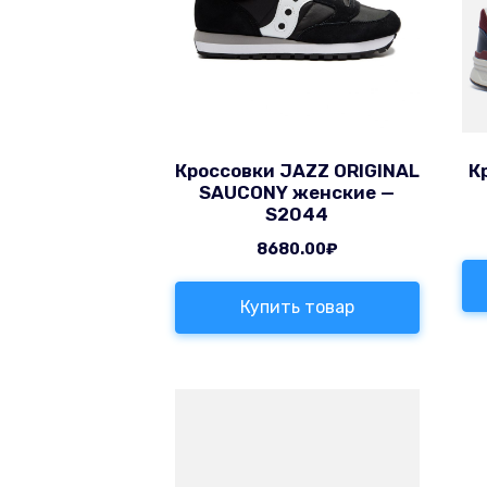
Кроссовки JAZZ ORIGINAL
К
SAUCONY женские —
S2044
8680.00
₽
Купить товар