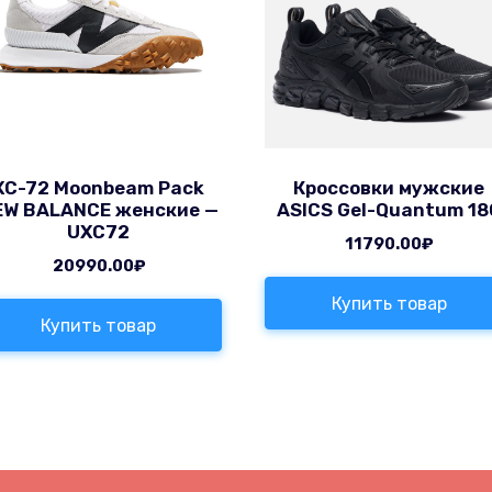
XC-72 Moonbeam Pack
Кроссовки мужские
EW BALANCE женские —
ASICS Gel-Quantum 18
UXC72
11790.00
₽
20990.00
₽
Купить товар
Купить товар