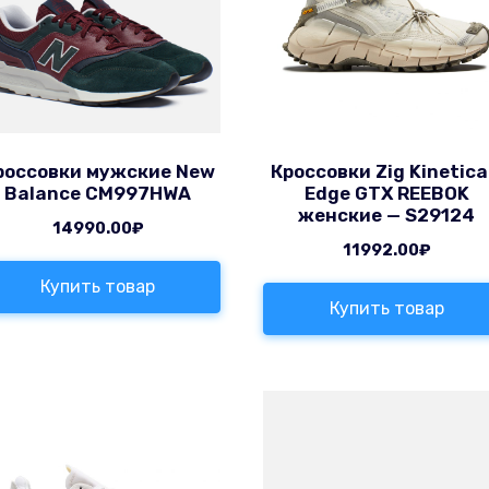
россовки мужские New
Кроссовки Zig Kinetica 
Balance CM997HWA
Edge GTX REEBOK
женские — S29124
14990.00
₽
11992.00
₽
Купить товар
Купить товар