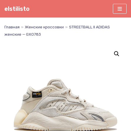
Перейти
elstilisto
к
содержимому
Главная
»
Женские кроссовки
»
STREETBALL II ADIDAS
женские — GX0783