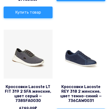
Купить товар
Кроссовки Lacoste LT
Кроссовки Lacoste
FIT 319 2 SFA женские,
REY 318 2 женские,
цвет серый —
цвет темно-синий —
738SFA0030
736CAW0031
6740.00
₽