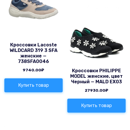
Кроссовки Lacoste
WILDCARD 319 3 SFA
женские —
738SFA0046
9740.00
₽
Кроссовки PHILIPPE
MODEL женские, цвет
Черный — MALD EX03
Купить товар
27930.00
₽
Купить товар