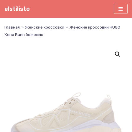
Перейти
elstilisto
к
содержимому
Главная
»
Женские кроссовки
»
Женские кроссовки HUGO
Xeno Runn бежевые