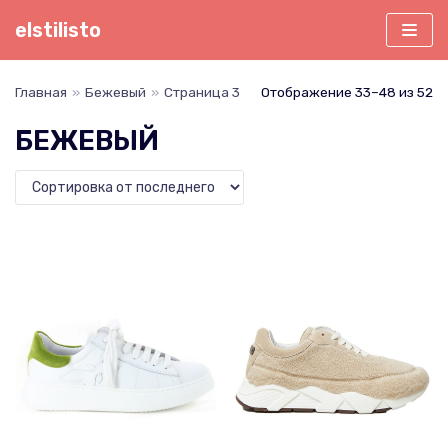
Перейти
elstilisto
к
содержимому
Главная
»
Бежевый
»
Страница 3
Отображение 33–48 из 52
БЕЖЕВЫЙ