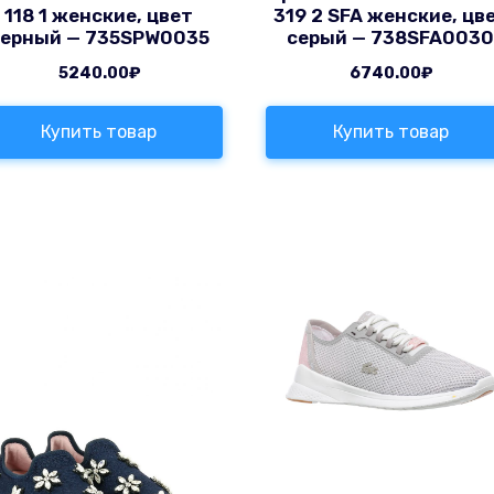
118 1 женские, цвет
319 2 SFA женские, цв
черный — 735SPW0035
серый — 738SFA003
5240.00
₽
6740.00
₽
Купить товар
Купить товар