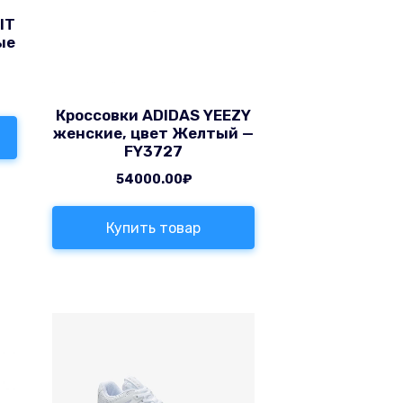
IT
ые
Кроссовки ADIDAS YEEZY
женские, цвет Желтый —
FY3727
54000.00
₽
Купить товар