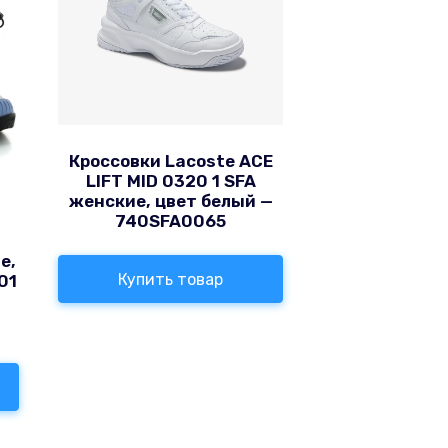
Кроссовки Lacoste ACE
LIFT MID 0320 1 SFA
женские, цвет белый —
740SFA0065
е,
Купить товар
01