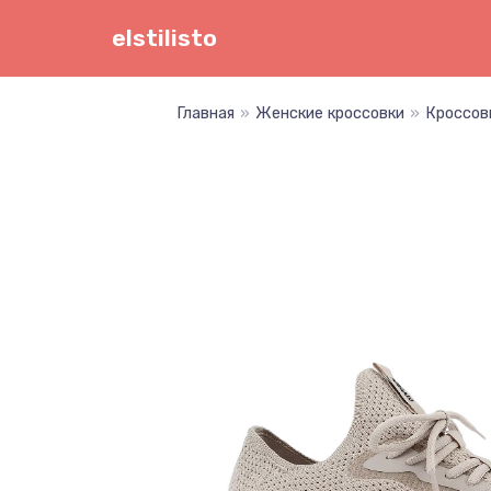
Перейти
elstilisto
к
содержимому
Главная
»
Женские кроссовки
»
Кроссов