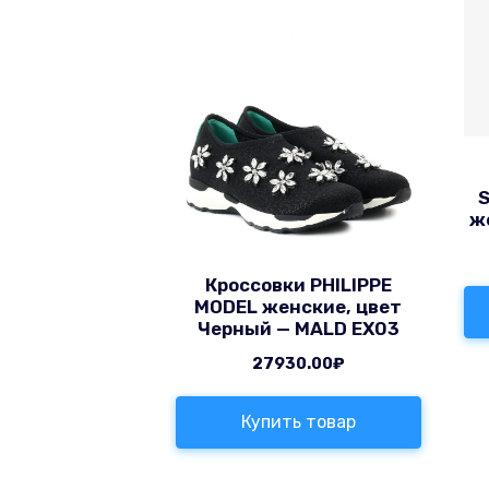
S
ж
Кроссовки PHILIPPE
MODEL женские, цвет
Черный — MALD EX03
27930.00
₽
Купить товар