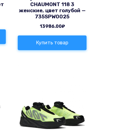
ет
CHAUMONT 118 3
0
женские, цвет голубой —
735SPW0025
13986.00
₽
Купить товар