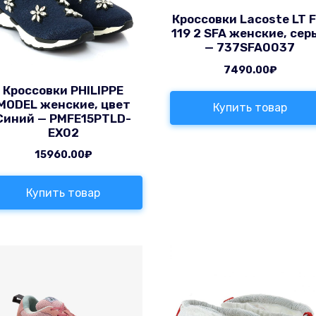
Кроссовки Lacoste LT F
119 2 SFA женские, сер
— 737SFA0037
7490.00
₽
Кроссовки PHILIPPE
MODEL женские, цвет
Купить товар
Синий — PMFE15PTLD-
EX02
15960.00
₽
Купить товар