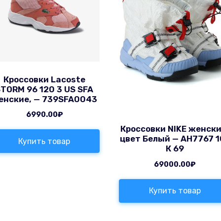
Кроссовки Lacoste
TORM 96 120 3 US SFA
енские, — 739SFA0043
6990.00
₽
Кроссовки NIKE женски
цвет Белый — AH7767 1
Купить товар
К 69
69000.00
₽
Купить товар