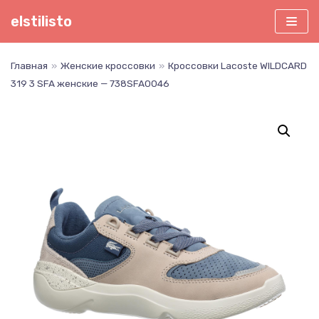
Перейти
elstilisto
к
содержимому
Главная
»
Женские кроссовки
»
Кроссовки Lacoste WILDCARD
319 3 SFA женские — 738SFA0046