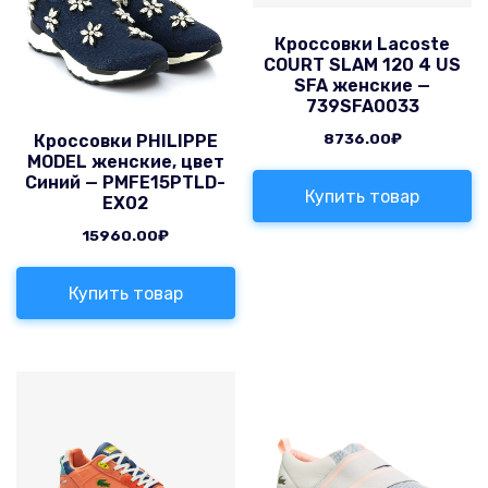
Кроссовки Lacoste
COURT SLAM 120 4 US
SFA женские —
739SFA0033
8736.00
₽
Кроссовки PHILIPPE
MODEL женские, цвет
Синий — PMFE15PTLD-
Купить товар
EX02
15960.00
₽
Купить товар