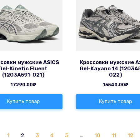
совки мужские ASICS
Кроссовки мужские A
Gel-Kinetic Fluent
Gel-Kayano 14 (1203A
(1203A591-021)
022)
17290.00
₽
15540.00
₽
Купить товар
Купить товар
1
2
3
4
5
…
10
11
12