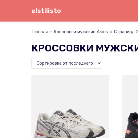
Перейти
elstilisto
к
содержимому
Главная
»
Кроссовки мужские Asics
»
Страница 
КРОССОВКИ МУЖСКИ