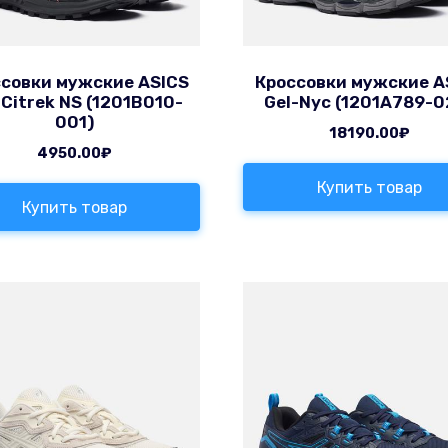
совки мужские ASICS
Кроссовки мужские A
-Citrek NS (1201B010-
Gel-Nyc (1201A789-0
001)
18190.00
₽
4950.00
₽
Купить товар
Купить товар