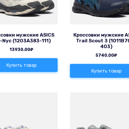
совки мужские ASICS
Кроссовки мужские A
l-Nyc (1203A383-111)
Trail Scout 3 (1011B
403)
13930.00
₽
5740.00
₽
Купить товар
Купить товар