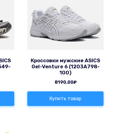
SICS
Кроссовки мужские ASICS
549-
Gel-Venture 6 (1203A798-
100)
8190.00
₽
Купить товар
→