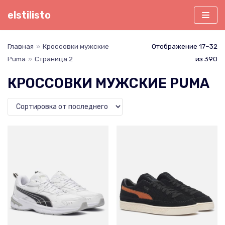
Перейти
elstilisto
к
содержимому
Главная
»
Кроссовки мужские
Отображение 17–32
Puma
»
Страница 2
из 390
КРОССОВКИ МУЖСКИЕ PUMA