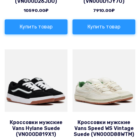
(VN000D26JDU)
(VN000D1JY7U)
10590.00
₽
7910.00
₽
Купить товар
Купить товар
Кроссовки мужские
Кроссовки мужские
Vans Hylane Suede
Vans Speed WS Vintage
(VN000D819X1)
Suede (VN000D88WTM)