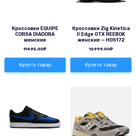
Кроссовки EQUIPE
Кроссовки Zig Kinetica
CORSA DIADORA
II Edge GTX REEBOK
женские
женские — H05172
11495.00
₽
16999.00
₽
Купить товар
Купить товар