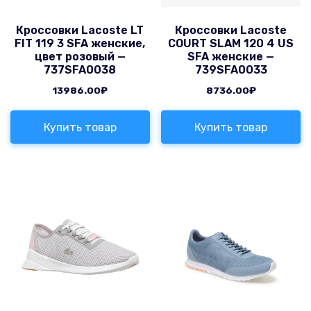
Кроссовки Lacoste LT
Кроссовки Lacoste
FIT 119 3 SFA женские,
COURT SLAM 120 4 US
цвет розовый —
SFA женские —
737SFA0038
739SFA0033
13986.00
₽
8736.00
₽
Купить товар
Купить товар