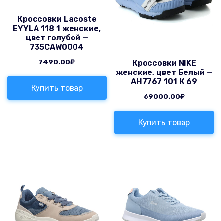
Кроссовки Lacoste
EYYLA 118 1 женские,
цвет голубой —
735CAW0004
7490.00
₽
Кроссовки NIKE
женские, цвет Белый —
AH7767 101 К 69
Купить товар
69000.00
₽
Купить товар