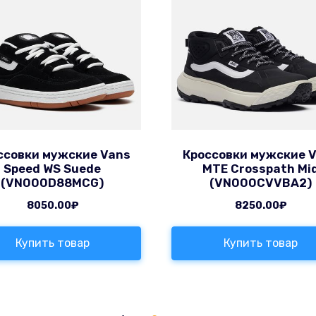
ссовки мужские Vans
Кроссовки мужские 
Speed WS Suede
MTE Crosspath Mi
(VN000D88MCG)
(VN000CVVBA2)
8050.00
₽
8250.00
₽
Купить товар
Купить товар