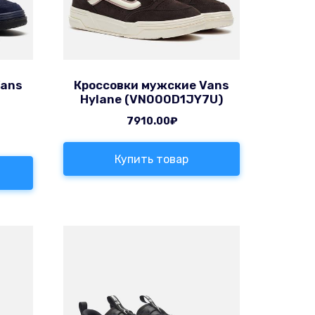
Vans
Кроссовки мужские Vans
Hylane (VN000D1JY7U)
7910.00
₽
Купить товар