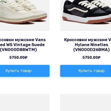
ссовки мужские Vans
Кроссовки мужские 
ed WS Vintage Suede
Hylane Nineties
(VN000D88WTM)
(VN000D26BMA)
5750.00
₽
5750.00
₽
Купить товар
Купить товар