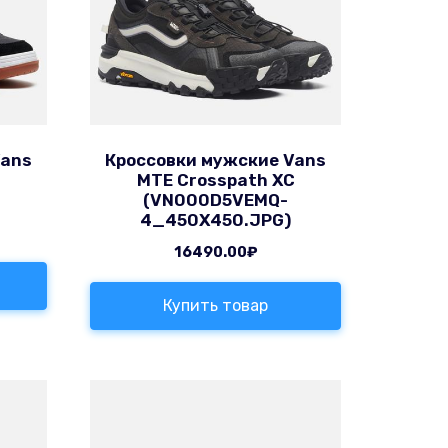
Vans
Кроссовки мужские Vans
MTE Crosspath XC
(VN000D5VEMQ-
4_450X450.JPG)
16490.00
₽
Купить товар