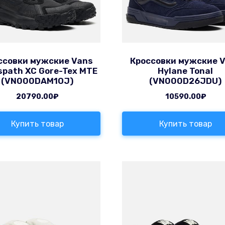
ссовки мужские Vans
Кроссовки мужские 
spath XC Gore-Tex MTE
Hylane Tonal
(VN000DAM1OJ)
(VN000D26JDU)
20790.00
₽
10590.00
₽
Купить товар
Купить товар