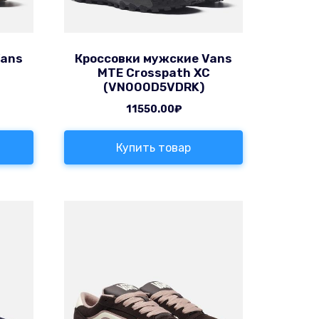
Vans
Кроссовки мужские Vans
C
MTE Crosspath XC
(VN000D5VDRK)
11550.00
₽
Купить товар