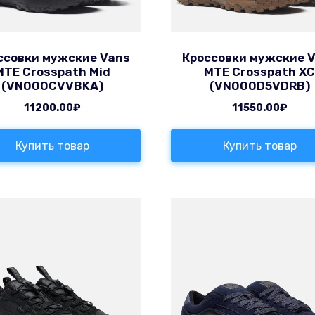
ссовки мужские Vans
Кроссовки мужские 
MTE Crosspath Mid
MTE Crosspath X
(VN000CVVBKA)
(VN000D5VDRB)
11200.00
₽
11550.00
₽
Купить товар
Купить товар