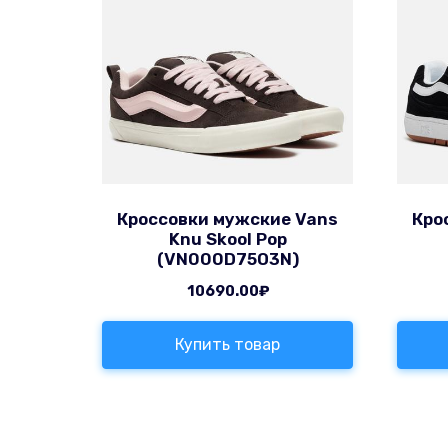
Кроссовки мужские Vans
Кро
Knu Skool Pop
(VN000D75O3N)
10690.00
₽
Купить товар