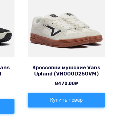
Vans
Кроссовки мужские Vans
d
Upland (VN000D25OVM)
8470.00
₽
Купить товар