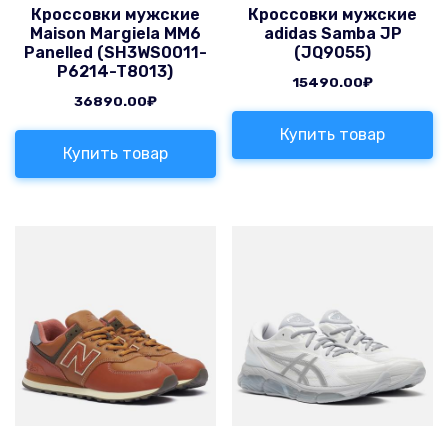
Кроссовки мужские
Кроссовки мужские
Maison Margiela MM6
adidas Samba JP
Panelled (SH3WS0011-
(JQ9055)
P6214-T8013)
15490.00
₽
36890.00
₽
Купить товар
Купить товар