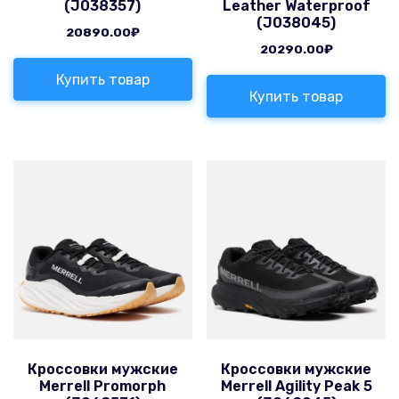
(J038357)
Leather Waterproof
(J038045)
20890.00
₽
20290.00
₽
Купить товар
Купить товар
Кроссовки мужские
Кроссовки мужские
Merrell Promorph
Merrell Agility Peak 5