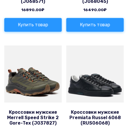
(J068571)
(J068045)
16890.00
₽
16490.00
₽
Купить товар
Купить товар
Кроссовки мужские
Кроссовки мужские
Merrell Speed Strike 2
Premiata Russel 6068
Gore-Tex (J037827)
(RUS06068)