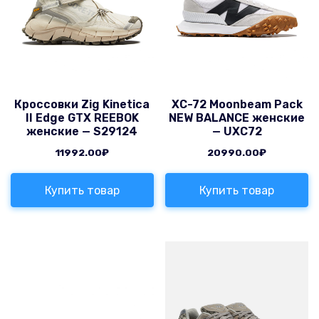
Кроссовки Zig Kinetica
XC-72 Moonbeam Pack
II Edge GTX REEBOK
NEW BALANCE женские
женские — S29124
— UXC72
11992.00
₽
20990.00
₽
Купить товар
Купить товар