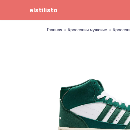
Перейти
elstilisto
к
содержимому
Главная
»
Кроссовки мужские
»
Кроссов