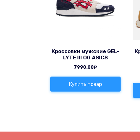
Кроссовки мужские GEL-
К
LYTE III OG ASICS
7990.00
₽
Купить товар