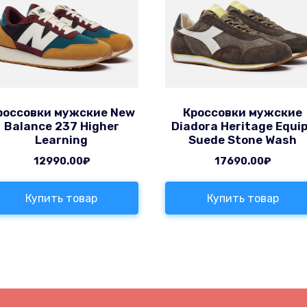
россовки мужские New
Кроссовки мужские
Balance 237 Higher
Diadora Heritage Equi
Learning
Suede Stone Wash
12990.00
₽
17690.00
₽
Купить товар
Купить товар