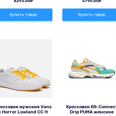
6293.00
₽
5790.00
₽
Купить товар
Купить товар
оссовки мужские Vans
Кроссовки RS-Connec
x Horror Lowland CC It
Drip PUMA женские