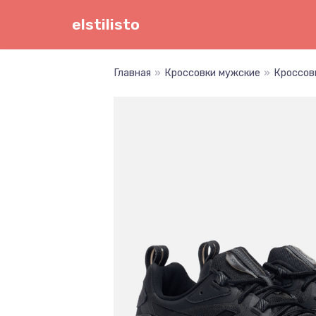
Перейти
elstilisto
к
содержимому
Главная
»
Кроссовки мужские
»
Кроссов