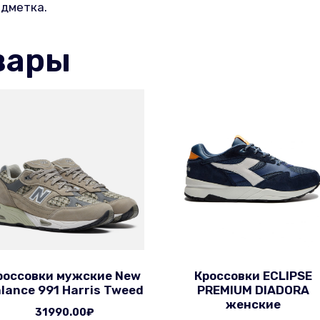
одметка.
вары
россовки мужские New
Кроссовки ECLIPSE
lance 991 Harris Tweed
PREMIUM DIADORA
женские
31990.00
₽