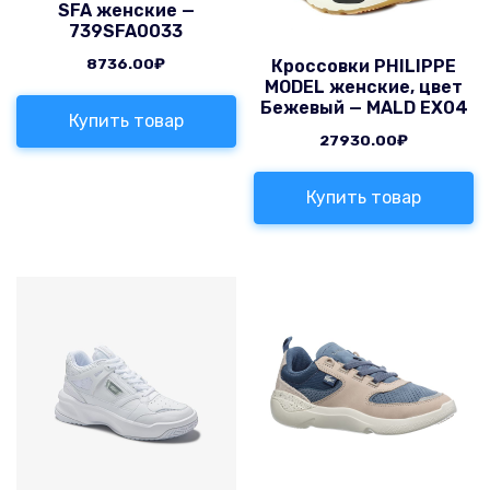
SFA женские —
739SFA0033
8736.00
₽
Кроссовки PHILIPPE
MODEL женские, цвет
Бежевый — MALD EX04
Купить товар
27930.00
₽
Купить товар