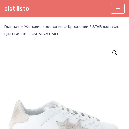
Перейти
elstilisto
к
содержимому
Главная
»
Женские кроссовки
»
Кроссовки 2 STAR женские,
цвет Белый — 2SD3078 054 B