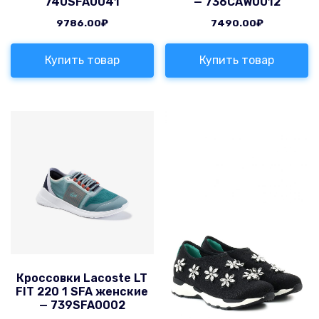
740SFA0041
— 736CAW0012
9786.00
₽
7490.00
₽
Купить товар
Купить товар
Кроссовки Lacoste LT
FIT 220 1 SFA женские
— 739SFA0002