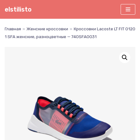
Перейти
elstilisto
к
содержимому
Главная
»
Женские кроссовки
»
Кроссовки Lacoste LT FIT 0120
1 SFA женские, разноцветные — 740SFA0031