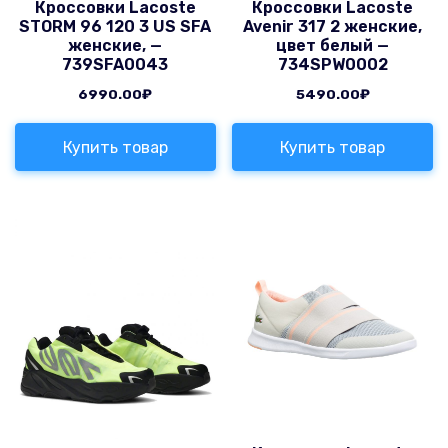
Кроссовки Lacoste
Кроссовки Lacoste
STORM 96 120 3 US SFA
Avenir 317 2 женские,
женские, —
цвет белый —
739SFA0043
734SPW0002
6990.00
₽
5490.00
₽
Купить товар
Купить товар